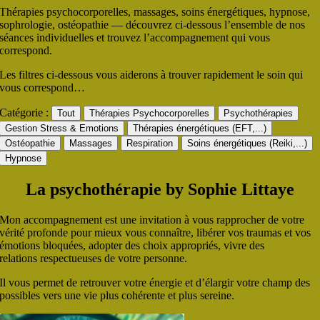
Thérapies psychocorporelles, massages, soins énergétiques, hypnose,
sophrologie, ostéopathie — découvrez ci-dessous l’ensemble de nos
séances individuelles et trouvez l’accompagnement qui vous
correspond.
Les filtres ci-dessous vous aiderons à trouver rapidement le soin qui
vous correspond…
Catégorie :
Tout
Thérapies Psychocorporelles
Psychothérapies
Gestion Stress & Emotions
Thérapies énergétiques (EFT,...)
Ostéopathie
Massages
Respiration
Soins énergétiques (Reiki,...)
Hypnose
La psychothérapie by Sophie Littaye
Mon accompagnement est une invitation à vous rapprocher de votre
vérité profonde pour mieux vous connaître, libérer vos traumas et vos
émotions bloquées, adopter des choix appropriés, vivre des
relations respectueuses de votre personne.
Il vous permet de retrouver votre énergie et d’élargir votre champ des
possibles vers une vie plus cohérente et plus sereine.