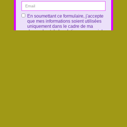
En soumettant ce formulaire, j'accepte
que mes informations soient utilisées
uniquement dans le cadre de ma
demande et de la relation commerciale
éthique et personnalisée qui peut en
découler.
Mon choix est fait !
Pour connaître et exercer mes droits,