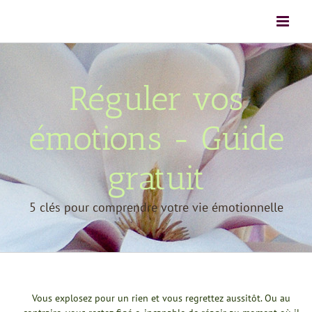
Passer
au
contenu
Réguler vos
émotions - Guide
gratuit
5 clés pour comprendre votre vie émotionnelle
Vous explosez pour un rien et vous regrettez aussitôt. Ou au