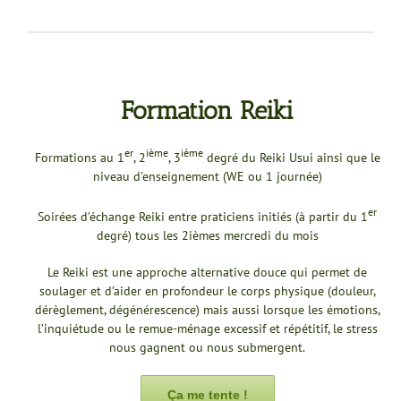
Formation Reiki
er
ième
ième
Formations au 1
, 2
, 3
degré du Reiki Usui ainsi que le
niveau d’enseignement (WE ou 1 journée)
er
Soirées d’échange Reiki entre praticiens initiés (à partir du 1
degré) tous les 2ièmes mercredi du mois
Le Reiki est une approche alternative douce qui permet de
soulager et d’aider en profondeur le corps physique (douleur,
dérèglement, dégénérescence) mais aussi lorsque les émotions,
l’inquiétude ou le remue-ménage excessif et répétitif, le stress
nous gagnent ou nous submergent.
Ça me tente !