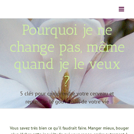
Passer
au
contenu
Pourquoi je ne
change pas, même
quand je le veux
?
5 clés pour comprendre votre cerveau et
reprendre le gouvernail de votre vie
Vous savez très bien ce qu’il faudrait faire. Manger mieux, bouger