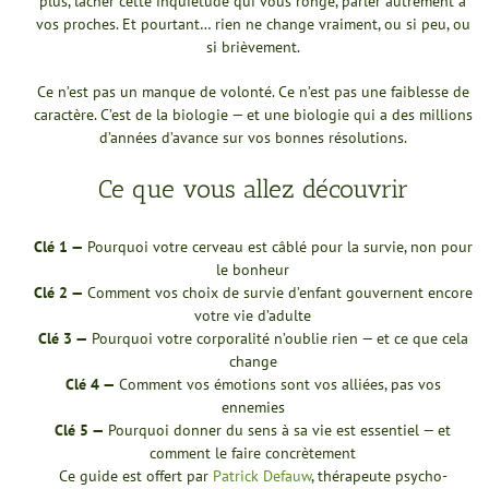
plus, lâcher cette inquiétude qui vous ronge, parler autrement à
vos proches. Et pourtant… rien ne change vraiment, ou si peu, ou
si brièvement.
Ce n’est pas un manque de volonté. Ce n’est pas une faiblesse de
caractère. C’est de la biologie — et une biologie qui a des millions
d’années d’avance sur vos bonnes résolutions.
Ce que vous allez découvrir
Clé 1 —
Pourquoi votre cerveau est câblé pour la survie, non pour
le bonheur
Clé 2 —
Comment vos choix de survie d’enfant gouvernent encore
votre vie d’adulte
Clé 3 —
Pourquoi votre corporalité n’oublie rien — et ce que cela
change
Clé 4 —
Comment vos émotions sont vos alliées, pas vos
ennemies
Clé 5 —
Pourquoi donner du sens à sa vie est essentiel — et
comment le faire concrètement
Ce guide est offert par
Patrick Defauw
, thérapeute psycho-