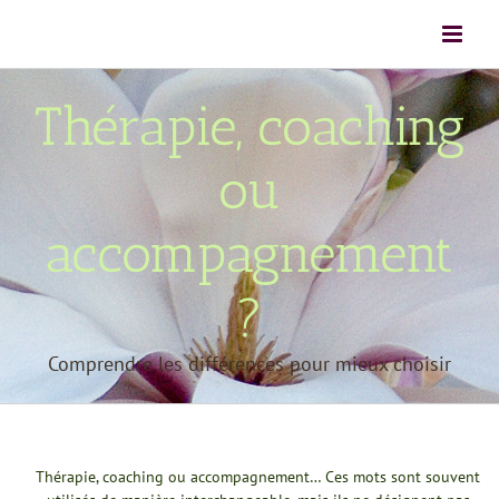
Passer
au
contenu
Thérapie, coaching
ou
accompagnement
?
Comprendre les différences pour mieux choisir
Thérapie, coaching ou accompagnement… Ces mots sont souvent