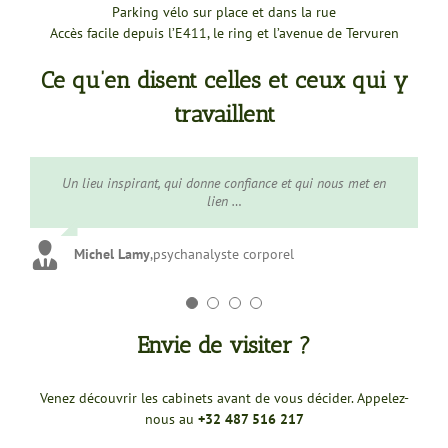
Parking vélo sur place et dans la rue
Accès facile depuis l’E411, le ring et l’avenue de Tervuren
Ce qu’en disent celles et ceux qui y
travaillent
Un lieu serein et verdoyant, idéal pour faire une pause et se
Un lieu paisible et aéré où nous partageons des valeurs de
Un lieu inspirant, qui donne confiance et qui nous met en
Un centre calme avec un bel éventail de thérapies
différentes, cours régulier et stages. Facile d’accès et propre.
bien-être et de respect et où il fait bon travailler comme
ressourcer. Une véritable parenthèse de bien être …
lien …
thérapeute.
Michel Lamy
Coraline Charles
Marianne Descamps
,
psychanalyste corporel
,
maître reiki
,
massothérapeute
Claudia Ucros
,
psychothérapeute
Envie de visiter ?
Venez découvrir les cabinets avant de vous décider. Appelez-
nous au
+32 487 516 217