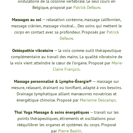
ondulatoire de la colonne vertébrale. Le seul cours en
Belgique, proposé par
Patrick Defauw
.
Massages au sol
— relaxation coréenne, massage californien,
massage crânien, massage viscéral… Des soins qui mettent le
corps en contact avec sa profondeur. Proposés par
Patrick
Defauw
.
Ostéopathie vibratoire
— la voix comme outil thérapeutique
complémentaire au travail des mains. La qualité vibratoire de
la voix vient atteindre le cœur de l’organe. Proposé par
Marie-
Claire François
.
Massage personnalisé & Lympho-Énergie®
— massage sur
mesure, relaxant, drainant ou tonifiant, adapté à vos besoins.
Drainage lymphatique alliant manœuvres novatrices et
énergétique chinoise. Proposé par
Marianne Descamps
.
Thai Yoga Massage & soins énergétiques
— travail sur les
points thérapeutiques, étirements et oscillations pour
rééquilibrer les organes et systèmes du corps. Proposé
par
Pierre Bastin
.