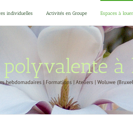
es individuelles
Activités en Groupe
Espaces à loue
e polyvalente à 
rs hebdomadaires | Formations | Ateliers | Woluwe (Bruxel