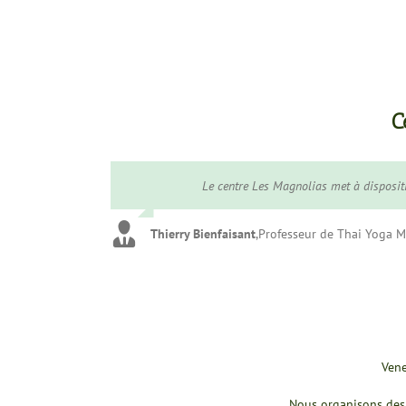
C
Lorsque on arrive à pied on pourrait presque le dép
Le centre Les Magnolias met à disposit
Thierry Bienfaisant
,
Professeur de Thai Yoga 
Claudine Berbon
,
professeur de yoga
Vene
Nous organisons des 