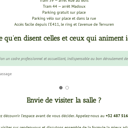
Tram 39 — arrêt Rue au Bois
Tram 44 — arrêt Madoux
Parking gratuit sur place
Parking vélo sur place et dans la rue
Accès facile depuis l’E411, le ring et l’avenue de Tervuren
e qu’en disent celles et ceux qui animent i
asser tellement le centre est entouré de verdure. Le lieu est calme, bien équipé 
ion un cadre professionnel et accueillant, indispensable au bon déroulement de
modernes bien entretenus, la déco accueillante.
Massage
Envie de visiter la salle ?
z découvrir l’espace avant de vous décider. Appelez-nous au
+32 487 516
visites sur rendez-vous et discutons ensemble de la formule la mieux adap