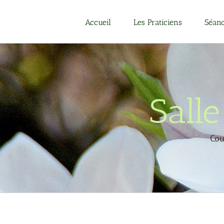
Passer
au
Accueil
Les Praticiens
Séanc
contenu
Sall
Cou