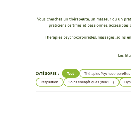
Vous cherchez un thérapeute, un masseur ou un prat
praticiens certifiés et passionnés, accessib
Thérapies psychocorporelles, massages, soins én
Les fil
CATÉGORIE :
Tout
Thérapies Psychocorporelles
Respiration
Soins énergétiques (Reiki,...)
Hyp