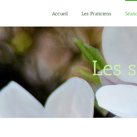
Passer
au
Accueil
Les Praticiens
Séanc
contenu
Les 