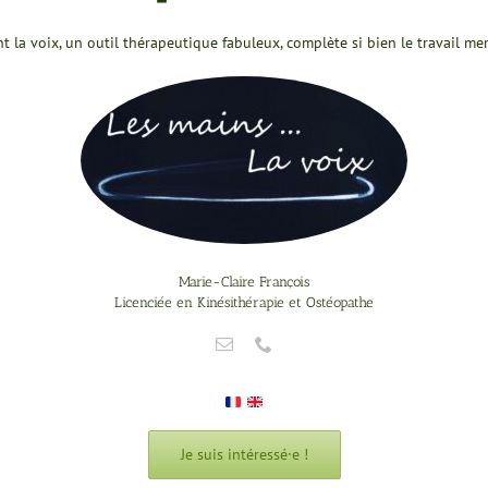
la voix, un outil thérapeutique fabuleux, complète si bien le travail me
Marie-Claire François
Licenciée en Kinésithérapie et Ostéopathe
Je suis intéressé·e !