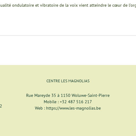
ualité ondulatoire et vibratoire de la voix vient atteindre le cœur de l’o
CENTRE LES MAGNOLIAS
Rue Mareyde 35 à 1150 Woluwe-Saint-Pierre
Mobile :
+32 487 516 217
12
Web :
https://www.les-magnolias.be