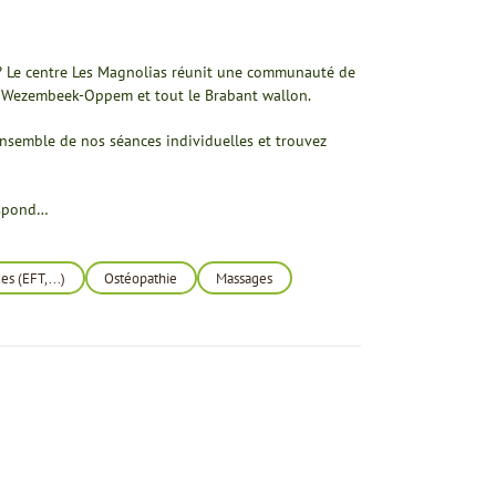
 ? Le centre Les Magnolias réunit une communauté de
n, Wezembeek-Oppem et tout le Brabant wallon.
ensemble de nos séances individuelles et trouvez
respond…
s (EFT,...)
Ostéopathie
Massages