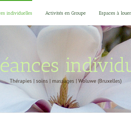
es individuelles
Activités en Groupe
Espaces à loue
séances individu
Thérapies | soins | massages | Woluwe (Bruxelles)