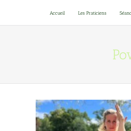
Passer
au
Accueil
Les Praticiens
Séanc
contenu
Po