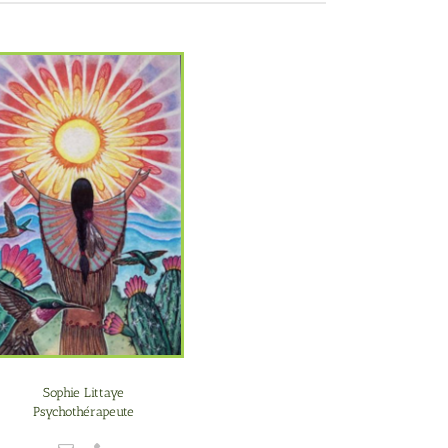
Sophie Littaye
Psychothérapeute