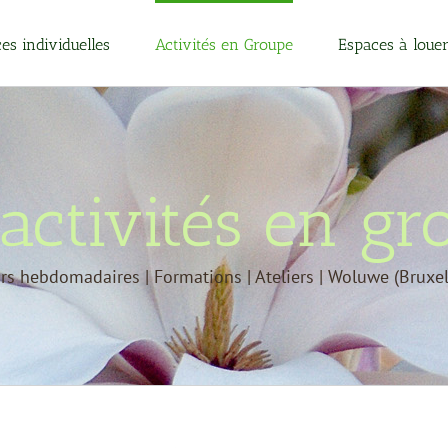
es individuelles
Activités en Groupe
Espaces à loue
activités en g
rs hebdomadaires | Formations | Ateliers | Woluwe (Bruxel