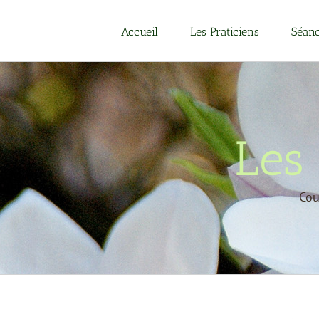
Passer
au
Accueil
Les Praticiens
Séanc
contenu
Les 
Cou